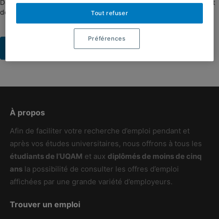
Devenir employeur sur la banque d’emplois de l’UQAM vous permet
de rejoindre plus de 40 000 étudiants, et des milliers de diplômés !
Tout refuser
Préférences
ou
identifiez-vous.
Créez un compte
À propos
Afin de faciliter votre recherche d’emploi pendant et
après vos études universitaires, nous offrons à tous les
étudiants de l’UQAM
et aux
diplômés de moins de cinq
ans
la possibilité de consulter les offres d’emploi
affichées par une grande variété d’employeurs.
Trouver un emploi